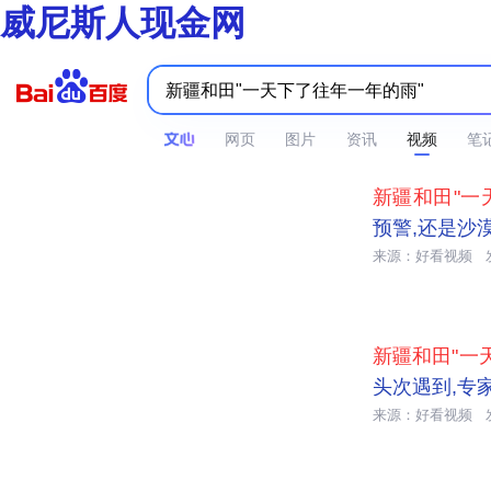
威尼斯人现金网
网页
图片
资讯
视频
笔

00:52
新疆和田"一
预警,还是沙
来源：好看视频

01:27
新疆和田"一
头次遇到,专
来源：好看视频

00:24