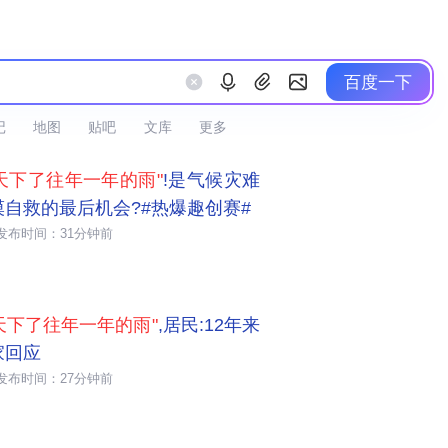
百度一下
记
地图
贴吧
文库
更多
天下了往年一年的雨"
!是气候灾难
漠自救的最后机会?#热爆趣创赛#
发布时间：31分钟前
天下了往年一年的雨"
,居民:12年来
家回应
发布时间：27分钟前