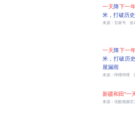
一天
降
下一
米，打破历史
来源：百家号
发

00:24
一天
降
下一
米，打破历
屋漏雨
来源：哔哩哔哩

01:26
新疆和田"一
来源：优酷视频官

01:29