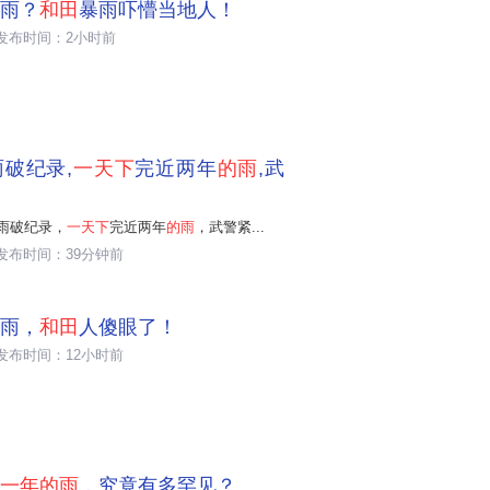
雨？
和田
暴雨吓懵当地人！
发布时间：2小时前
破纪录,
一天下
完近两年
的雨
,武
雨破纪录，
一天下
完近两年
的雨
，武警紧...
发布时间：39分钟前
雨，
和田
人傻眼了！
发布时间：12小时前
一年的雨
，究竟有多罕见？