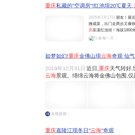
重庆
私藏的"空调房"!红池坝20℃夏天,
2025年7月17日
朋友！最
腌咸菜，出门走两步又像
庆
巫溪红池坝！海拔180
棉被
，妥妥的天然大空调
小多每一天
恨不得连夜打包出发！【先泼
如梦如幻!
重庆
金佛山现
云海
奇观 仙
2019年12月31日
近日,
重庆
天气转好
云海
景观。绵绵云海将金佛山包围,仅露
央视新闻
重庆
嘉陵江现冬日"
云海
"奇观