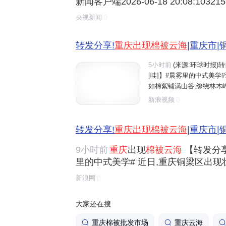
新闻客户端2026-06-18 20:08:103
族自治县,广袤的云层如白色绒毯般
央视新闻
隐时现,宛若海中群岛。(总台记者 夏斯
总台版权所有。未经许可,请勿转载使用。
转发分享!
重庆出现棉被云海
|重庆市|
5小时前
(来源:环球时报)
[哇]】#晨雾里的中式美
如棉絮铺满山谷,缭绕林木
腾,暖橙霞光漫过云涛,为翻涌云
新浪视频
转发分享!
重庆出现棉被云海
|重庆市|
9小时前
重庆
出现
棉被云海
【转发分享
里的中式美学# 近日,重庆铜梁区出
满山谷,缭绕林木峰峦,深浅山林在薄
新浪网
霞光漫过云涛,为翻涌云海镀上温柔金
音乐/@卡布叻_周深 )...
大家还在搜
重庆棉被批发市场
重庆云海