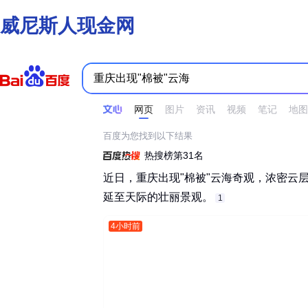
威尼斯人现金网
时间不限
所有网页和文件
站点内检索
网页
图片
资讯
视频
笔记
地图
百度为您找到以下结果
热搜榜第31名
近日，重庆出现"棉被"云海奇观，浓密云
延至天际的壮丽景观。‌‌
1
4小时前