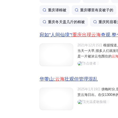
重庆谭棉被
重庆哪里有卖被子的
重庆冬天盖几斤的棉被
重庆民宿看
宛如"人间仙境"!
重庆出现云海
奇观,整
2021年12月15日
根据报道,
当天一大早,很多人们就发
是一片被浓云包围住的
云
海之中,看起来非常壮观又神
奇点使者
是在重庆,这座本身就充满"奇
华蓥山:
云海
壮观但管理混乱
2025年1月19日
傍晚时分,
赏云海日出。在仅1300米的海
晨光温柔吻脸颊