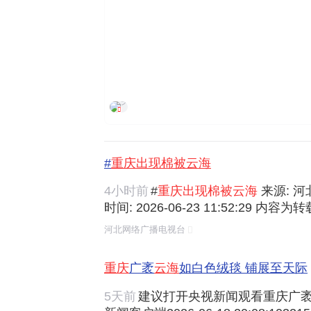
环球时报
#
重庆出现棉被云海
4小时前
#
重庆出现棉被云海
来源: 河
时间: 2026-06-23 11:52:29 内
时新闻 官方微信 :hbdtwx |下载应用: 
河北网络广播电视台
河北广播电视台概况 | 联系我们 | 服务
中国河北省石家庄市建华南大街100号
重庆
广袤
云海
如白色绒毯 铺展至天际
5天前
建议打开央视新闻观看重庆广