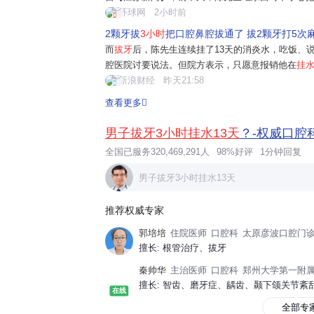
方建议他拔掉2颗牙，然后种牙。陈先生表示自己血
环球网
2小时前
而，整个拔牙持续近3个小时，麻药打...
2颗牙拔
3小时
把口腔鼻腔拔通了 拔2颗牙打5次
而
拔牙
后，陈先生连续挂了13天的消炎水，吃饭、
腔医院讨要说法。但院方表示，只愿意报销他在
挂
的"拔牙后鼻腔血流不止，上颌窦被拔通"的情况，
新浪财经
昨天21:58
及拆线遗漏以及牙槽骨内仍有2毫米...
查看更多
男子拔牙3小时挂水13天
？-权威口腔
全国已服务320,469,291人
98%好评
1分钟回复
男子拔牙3小时挂水13天
推荐权威专家
郭培培
住院医师
口腔科
太原彦波口腔门
擅长: 根管治疗、拔牙
秦帅华
主治医师
口腔科
郑州大学第一附
在线
全部专