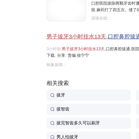
口腔医院拔除两颗牙齿时遭
留,麻药打了四五次、缝了6
挂水13天消炎。院方称此类情
深港在线
年5月,陈先生吃东西时不小心
男子拔牙3小时挂水13天
,口腔鼻腔拔
3小时前
男子拔牙3小时挂水13天
,口腔鼻腔拔通,医院:很
下载: 分享: 责编:徐宁宁
映象新闻
相关搜索
拔牙
拔智齿
拔完智齿多久可以刷牙
男人怕拔牙