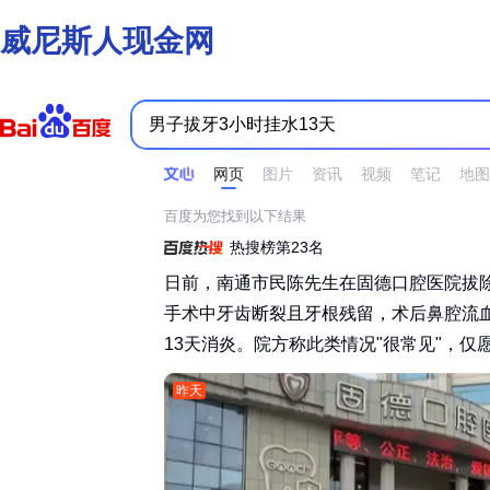
威尼斯人现金网
时间不限
所有网页和文件
站点内检索
网页
图片
资讯
视频
笔记
地图
百度为您找到以下结果
热搜榜第23名
日前，南通市民陈先生在固德口腔医院拔
手术中牙齿断裂且牙根残留，术后鼻腔流
13天消炎。院方称此类情况"很常见"，仅愿
昨天