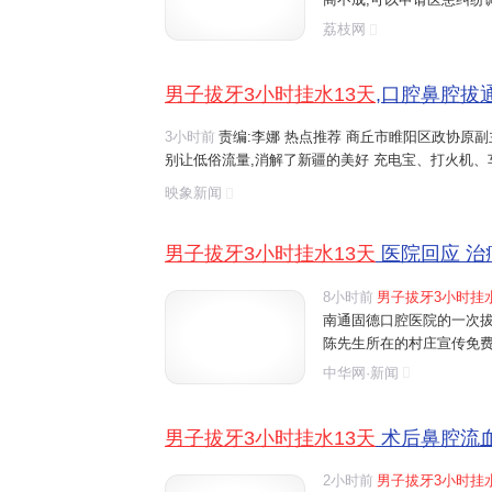
程序维护自己的权益 赞10
荔枝网
水13天
!
男子
鼻腔被拔通? 荔
男子拔牙3小时挂水13天
,口腔鼻腔拔通
3小时前
责编:李娜 热点推荐 商丘市睢阳区政协原
别让低俗流量,消解了新疆的美好 充电宝、打火机
存影像 国际金价"高台跳水",金饰价格降了,网友:降
映象新闻
男子拔牙3小时挂水13天
医院回应 治
8小时前
男子拔牙3小时挂水
南通固德口腔医院的一次拔
陈先生所在的村庄宣传免费
先生,催促他去做检查。前
中华网·新闻
就诊。医生建议他拔掉两颗
男子拔牙3小时挂水13天
术后鼻腔流血
2小时前
男子拔牙3小时挂水