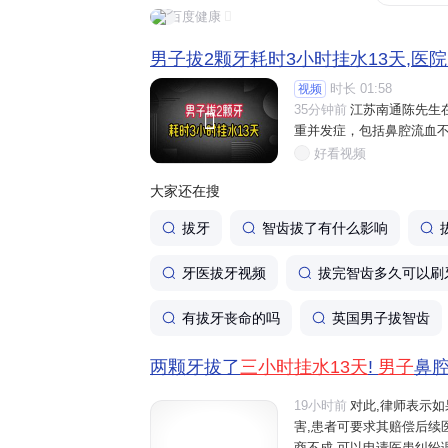
百度健康
男子拔2颗牙耗时3小时挂水13天,医
时长 01:58
视频
35分钟前
江苏南通陈先生

重并发症，包括鼻腔流血不
好看视频
大家还在搜
拔牙
智齿拔了有什么影响
牙医拔牙视频
拔完智齿多久可以刷
有拔牙丧命的吗
英国男子拔智齿
两颗牙拔了
三小时挂水13天
!
男子
鼻腔
19小时前
对此,律师表示
害,患者可要求其赔偿后续
商不成,可以申请医患纠纷