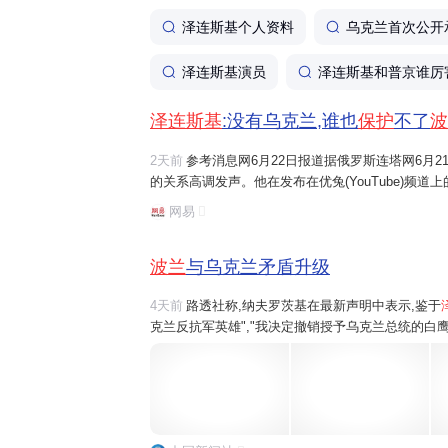
泽连斯基个人资料
乌克兰首次公开
泽连斯基演员
泽连斯基和普京谁厉
泽连斯基
:没有乌克兰,谁也
保护
不了
波
2天前
参考消息网6月22日报道据俄罗斯连塔网6月2
的关系高调发声。他在发布在优兔(YouTube)频道
兰
。这根本不可能。" 报道称,泽连斯基强调,如果
网易
波兰
与乌克兰矛盾升级
4天前
路透社称,纳夫罗茨基在最新声明中表示,鉴于
克兰反抗军英雄","我决定撤销授予乌克兰总统的白
乌克兰民众,也不代表
波兰
安全政策战略方向发生变
明中宣布,决...