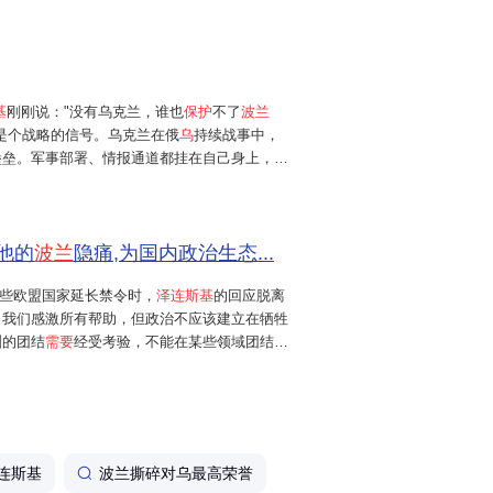
也担心东欧的安全会崩...
基
刚刚说："没有乌克兰，谁也
保护
不了
波兰
是个战略的信号。乌克兰在俄
乌
持续战事中，
堡垒。军事部署、情报通道都挂在自己身上，变
这一点，不光在军费上加码，还在跟美国搞更深
靠山，波兰变成了用来挡...
他的
波兰
隐痛,为国内政治生态...
些欧盟国家延长禁令时，
泽连斯基
的回应脱离
：我们感激所有帮助，但政治不应该建立在牺牲
洲的团结
需要
经受考验，不能在某些领域团结，
这番话传到华沙，被媒体解读为对波兰的公开指
拉维茨基当即回应：
保护波
...
连斯基
波兰撕碎对乌最高荣誉