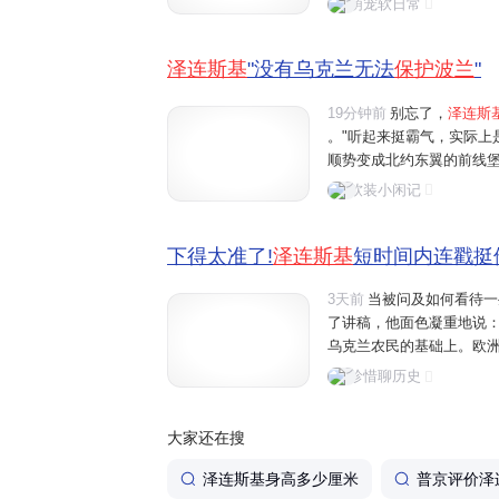
萌宠软日常
间，承受着莫斯科的压力，
泽连斯基
"没有乌克兰无法
保护波兰
"
19分钟前
别忘了，
泽连斯
。"听起来挺霸气，实际上
顺势变成北约东翼的前线
得不可或缺。波兰也瞄准
软装小闲记
合作。简单说，乌克兰成了
下得太准了!
泽连斯基
短时间内连戳挺
3天前
当被问及如何看待一
了讲稿，他面色凝重地说
乌克兰农民的基础上。欧
在另一些领域制造裂痕。
珍惜聊历史
责。波兰总理马特乌什·莫
大家还在搜
泽连斯基身高多少厘米
普京评价泽