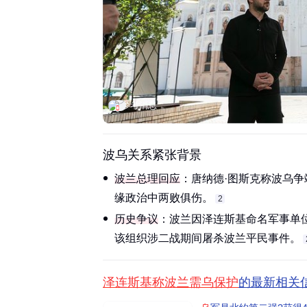
参考消息
波乌关系紧张背景
波兰总理回应
：唐纳德·图斯克称波乌
缘政治中两败俱伤。‌‌
2
历史争议
：波兰因泽连斯基命名军事单位
该组织涉二战期间屠杀波兰平民事件。‌‌
泽连斯基称波兰需乌保护
的最新相关