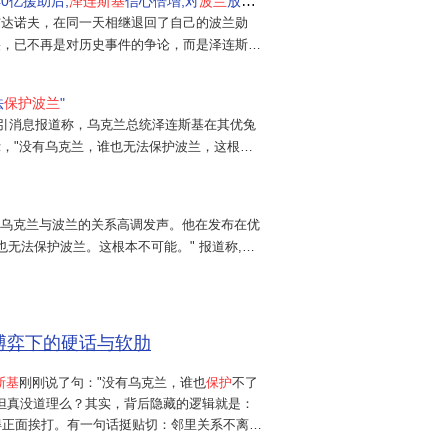
0亿援助后,
泽连斯基
信心倍增,对
波兰
放出狠话
布达诺夫，在同一天相继退回了自己的波兰勋
裂，已不再是对历史事件的争论，而是泽连斯基
。紧接着，他在采访中甩出那句"没有乌克
成为压垮两国信任的最后一根稻草。这句话的
法
保护波兰
"
当下真实的力量依赖关系。对于一个仍需靠
援引消息报道称，乌克兰总统泽连斯基在其优兔
，"没有乌克兰，谁也无法保护波兰，这根本
他还强调乌克兰与波兰必须保持伙伴与友好关
恨可能带来政治与安全层面的"令人不快的升
冲突持续延宕、...
就乌克兰与波兰的关系高调发声。他在发布在优
,谁也无法保护波兰。这根本不可能。" 报道称,泽
保护。 泽连斯基还称,乌克兰不能不与波兰人
缘博弈下的硬话与软肋
斯基
刚刚说了句："没有乌克兰，谁也
保护
不了
但真没道理么？其实，背后隐藏的逻辑就是：
得正面挨打。有一句话挺贴切：邻里关系不离不
自己就像一堵血肉军墙，站在俄罗斯和波兰之