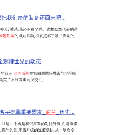
那把我们给的装备还回来吧...
回去?没关系,我还不稀罕呢。这枚勋章代表的是
泽连斯基
的退勋举动,彻底点燃了波兰舆论的怒
,
乌
方不应在历史问题上挑起争端,却对波兰提
小企鹅聊世界的动态
的命运:
泽连斯基
在第四届国际城市与地区峰
乌克兰不只看重高层交往,...
个名字得罪重要盟友_
波兰
_历史...
而且这回不再是和俄罗斯的对抗升级,而是直接
人意外的是,矛盾升级的速度极快,从一纸命令到