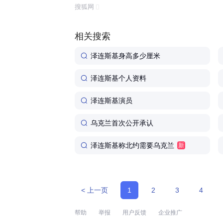
荣誉撤销、援助暂停,几乎是连锁反应般瞬间引爆。 
搜狐网
令。他将乌克兰一支特种部队命名为乌克...
相关搜索
泽连斯基身高多少厘米
泽连斯基个人资料
泽连斯基演员
乌克兰首次公开承认
泽连斯基称北约需要乌克兰
新
< 上一页
1
2
3
4
帮助
举报
用户反馈
企业推广