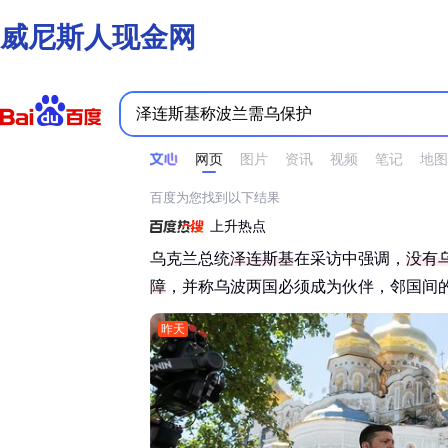
威尼斯人现金网
时间不限
所有网页和文件
站点内检索
网页
图片
资讯
视频
笔记
地图
百度为您找到以下结果
上升热点
乌克兰总统
泽连斯基
在采访中强调，
没有
障
，并称乌波两国必须成为伙伴，邻国间的
昨天