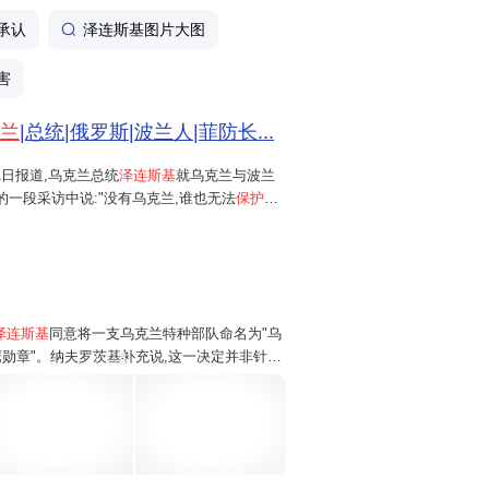
承认
泽连斯基图片大图
害
兰
|总统|俄罗斯|波兰人|菲防长...
1日报道,乌克兰总统
泽连斯基
就乌克兰与波兰
上的一段采访中说:"没有乌克兰,谁也无法
保护波
没有乌克兰,波兰就根本不可能得到保护。
泽连斯基
同意将一支乌克兰特种部队命名为"乌
鹰勋章"。纳夫罗茨基补充说,这一决定并非针对
8
化。 纳夫罗茨基在社交平台X上发布的视频声