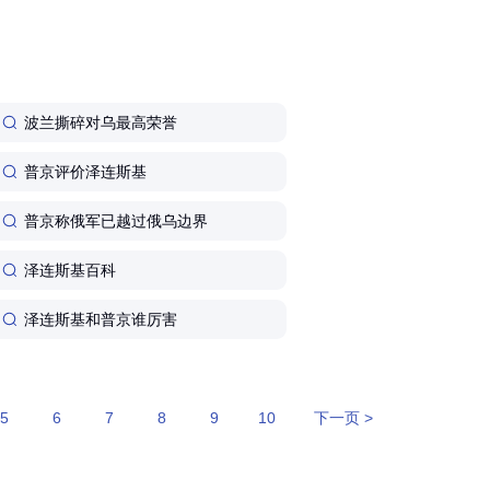
事情的导火索,来自泽连斯基签署的一份行政命
波兰撕碎对乌最高荣誉
普京评价泽连斯基
普京称俄军已越过俄乌边界
泽连斯基百科
泽连斯基和普京谁厉害
5
6
7
8
9
10
下一页 >