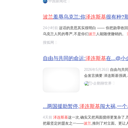
中国新闻社
波兰
羞辱乌克兰:你
泽连斯基
很有种?
24小时前
这话的意思其实很明白 —— 你把勋章收
乌克兰人民的尊严,不是你们
波兰
人能随便撤销的。
火。 波兰舆论对此反应强烈。米莱尔也在节目中直言
搜狐网
供的大量援助避而不谈。
自由与共同的命运:
泽连斯基
在...@
2026年5月26日
自由与共同
会发言摘要 泽连斯基强调,
小企鹅聊世界
...两国援助暂停,
泽连斯基
闯大祸,一
4天前
泽连斯基
这一次,确实又把局面搅得更复杂了,
把最坚定的盟友之一——
波兰
,推到了对立面。更让