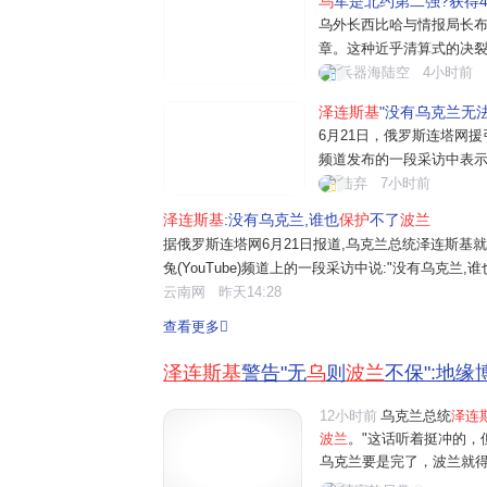
乌
军是北约第二强?获得4
乌外长西比哈与情报局长
章。这种近乎清算式的决
心态膨胀后的直接外交摊牌
兵器海陆空
4小时前
兰，谁也无法保护波兰"，
泽连斯基
"没有乌克兰无
狂妄之处在于，它颠倒了
6月21日，俄罗斯连塔网
频道发布的一段采访中表示
不可能。"同一场采访中，
陆弃
7小时前
系，并警告邻国社会中的仇
泽连斯基
:没有乌克兰,谁也
保护
不了
波兰
级"。这一表态发生在俄
乌
据俄罗斯连塔网6月21日报道,乌克兰总统泽连斯基
兔(YouTube)频道上的一段采访中说:"没有乌克兰
连斯基强调,如果没有乌克兰,波兰就根本不可能得到
云南网
昨天14:28
成为伙伴或朋友。他说:"邻国...
查看更多
泽连斯基
警告"无
乌
则
波兰
不保":地
12小时前
乌克兰总统
泽连
波兰
。"这话听着挺冲的，
乌克兰要是完了，波兰就
弃。可现实是，乌克兰把