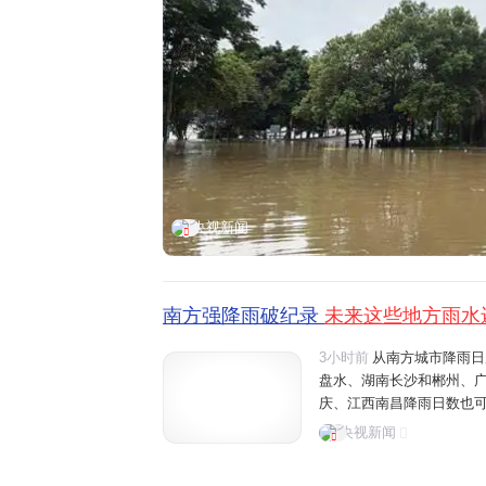
央视新闻
南方强降雨破纪录
未来这些地方雨水
3小时前
从南方城市降雨日
盘水、湖南长沙和郴州、
庆、江西南昌降雨日数也可
桂林、六盘水将有大雨、暴
央视新闻
可能有大雨。温馨提醒，