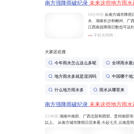
南方强降雨破纪录
未来这些地方雨水
54分钟前
从南方城市降雨
水、湖南长沙和郴州、广
江西南昌降雨日数也可达到
六盘水将有大雨、暴雨,之后
手机光明网
雨。 温馨提醒,近期,南方降
大家还在搜
今年雨水怎么这么多呢
全球雨水最
地方雨水多就是湿润吗
中国哪个地
什么地方雨水多
雨水从哪里来
南方强降雨破纪录
未来这些地方雨水
2小时前
湖南中南部、广西北部和西部、贵州南部等地部
以上。 从南方城市降雨日历来看,今起七天,云南昆
桂林和柳州、江西吉安
雨水
或将全勤,重庆、江西南