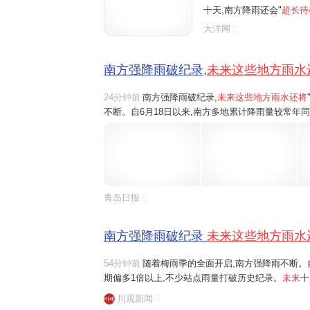
十天,南方降雨还会"
超长待
到江南中南部一带。 刚刚
大洋网
些城市未来七天降雨全勤?
南方强降雨破纪录,
未来这些地方雨水
24分钟前
南方强降雨破纪录,
未来这些地方雨水还将
不断。自6月18日以来,南方多地累计降雨量较常年
未来十天,南方降雨还会"超长待机",雨带南北摆动
刚刚过去的强降雨有多猛?未来暴雨重心...
青岛日报
南方强降雨破纪录
未来这些地方雨水
54分钟前
随着梅雨季的全面开启,南方强降雨不断。
期偏多1倍以上,不少站点雨量打破历史纪录。
未来
十
轮番影响贵州、广西北部到江南中南部一带。刚刚过
川观新闻
城市未来七天降雨全勤?一组数据为你揭晓。