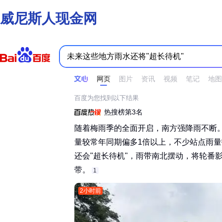
威尼斯人现金网
时间不限
所有网页和文件
站点内检索
网页
图片
资讯
视频
笔记
地图
百度为您找到以下结果
热搜榜第3名
随着梅雨季的全面开启，南方强降雨不断。
量较常年同期偏多1倍以上，不少站点雨
还会"超长待机"，雨带南北摆动，将轮番
带。‌‌
1
2小时前