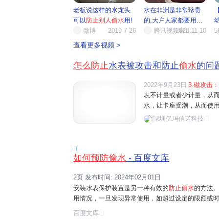
老板说这样的水龙头
水在非洲是非常珍贵
可以
防止别人偷水
用!
的,大户人家都要用锁
微博
2019-7-26
锁起...
腾讯视频官…
2020-11-10
5
查看更多视频 >
怎么防止
水表被攻击和防止
偷水
的问
2022年9月23日
3.磁攻击
表不计量或者少计量，从而
水，让卡座受潮，从而使用户
卡水表的使用环境温度不会
深圳亿玛信诺科技
在零下，所以设计过程中也

如何预防偷水
- 百度文库
2页 发布时间: 2024年02月01日
安装水表保护装置是另一种有效的
防止偷水
的方法
用情况，一旦发现异常使用，如超过设定的限额或
这样可以及时
阻止偷水
行为，并提醒人们关注水的
百度文库
的重要环节。通过广泛宣传水资源的重要性和...