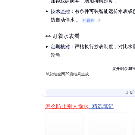
加锁或建
阀井
，增加接触难度 。
技术监控
：有条件可装
智能远传水表
或
钱自动停水 。‌‌‌
4
百科
👀 盯着水表看
定期核对
：严格执行
抄表制度
，对比水
改动 。
加强
巡查
：多去管线周边转转，特别是
展开剩余38
管道或违规取水 。
AI总结全网29篇结果生成
区分标识
：给不同用途的水管（如绿化
是否被乱用 。‌‌‌
怎么防止别人偷水
- 精选笔记
📢 发现偷水咋办
明白后果
：偷水是违法的，轻则罚款拘
。