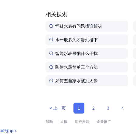
相关搜索
怀疑水表有问题找谁解决
水一般多久才渗到楼下
智能水表最怕什么干扰
防偷水最简单三个方法
如何查自家水被别人偷
< 上一页
1
2
3
4
帮助
举报
用户反馈
企业推广
皇冠app