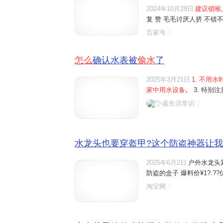
继续追

2024年10月28日
建议锁喉
复 赞 毛毛讨厌人挤 不错不错,有主意 10-28 16:04 湖北 回复 赞 雨后的花
园主播 好方法 10-28 16:04 浙江 回复 赞 随陪人4 当人家傻呀。 11-23 1
百家号
怎么
确认水表被
偷水
了
2025年3月21日
1. 不用
家中用水设备
。 3. 特别注意
小嘉生活常识
水龙头也要穿盔甲?这个防盗神器让我家
2025年6月2日
户外水龙头
防盗的盒子 爆料价¥1?.??优
淘宝网