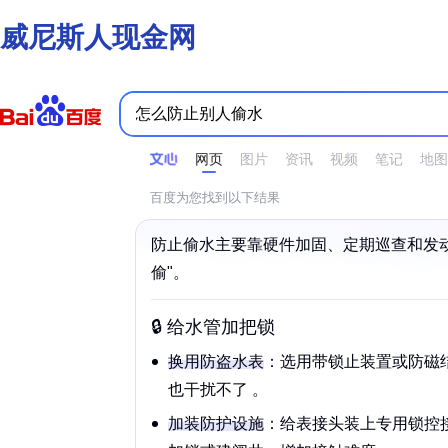
威尼斯人现金网
时间不限
所有网页和文件
站点内检索
网页
图片
资讯
视频
笔记
地图
百度为您找到以下结果
防止偷水主要靠硬件加固、定期巡查和发
偷"。
🔒 给水管加把锁
换用
防盗水表
：选用带锁止装置或防磁
也干扰不了 。
加装
防护设施
：给表接头装上
专用锁控