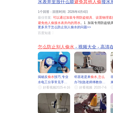
水表井里放什么能
避免其他人偷
接水用
1个回答 - 回答时间: 2026年4月4日
最佳答案:
可以通过加装专用防盗锁具、设置物理遮
避免他人偷接水表井内的用水
。1. 加装专用防盗
更多关于怎么防止别人偷水的问题>>
用的带锁水表井盖、带锁的水表箱门，只有持有对
百度知道
理层面限制无关人员随意打开水表井。2. 设置...
怎么防止别人偷水
- 视频大全 - 高


03:19
00:17
揭秘反
偷水
技巧,专业
邻居老是来
偷水
,
怎么
水电工分享常见手段
办?别急老师傅教你安
与防...
好看视频
2025-4-16
装个...
好看视频
2020-7-6


00:07
00:21