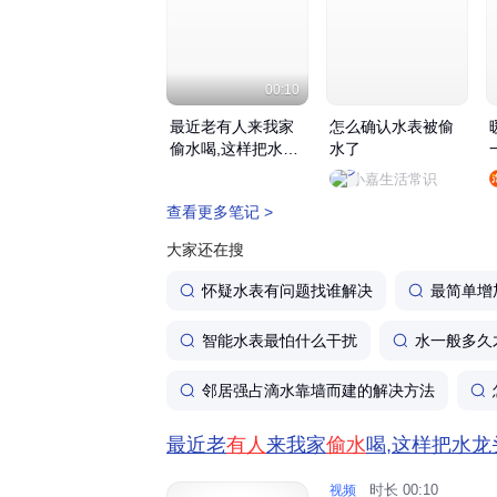
有奖举报
：发现私接水管、破坏水表等
报，查证属实通常有现金奖励 。
特殊手段
：部分区域会在水中加无害的
00:10
颜色变化，方便定位 。‌‌‌
最近老有人来我家
怎么确认水表被偷
偷水喝,这样把水龙
水了
头锁起来就安全了
小嘉生活常识
查看更多笔记 >
大家还在搜
怀疑水表有问题找谁解决
最简单增
智能水表最怕什么干扰
水一般多久
邻居强占滴水靠墙而建的解决方法
需要我帮你整理一份家庭防偷水自查清单
最近老
有人
来我家
偷水
喝,这样把水
的防偷漏洞。
时长 00:10
视频