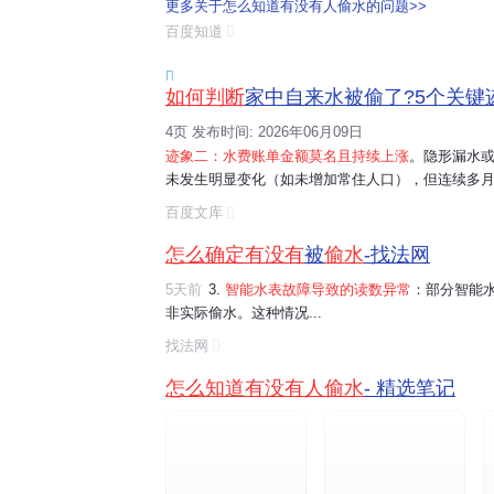
更多关于怎么知道有没有人偷水的问题>>
特别是隐蔽的管道部分，如墙壁内部或地下管道。4.
百度知道
自来水公司
进行详细检查。5. 对于农村地...

如何判断
家中自来水被偷了?5个关键迹
4页 发布时间: 2026年06月09日
迹象二：水费账单金额莫名且持续上涨
。隐形漏水
未发生明显变化（如未增加常住人口），但连续多
据显示，隐形漏水平均可占到家庭总用水量的10%~
百度文库
声。在夜深人静或家中非常安静的时候，仔细...
怎么确定有没有
被
偷水
-找法网
5天前
3.
智能水表故障导致的读数异常
：部分智能
非实际偷水。这种情况...
找法网
怎么知道有没有人偷水
- 精选笔记