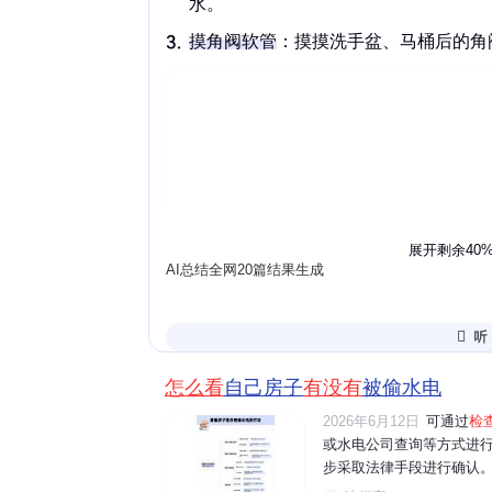
水。
摸
角阀
软管
：摸摸洗手盆、马桶后的角
展开剩余40
AI总结全网20篇结果生成
真被偷水有啥迹象
怎么看
自己房子
有没有
被偷水电
看
铅封
：水表上的铅封如果打开或损坏
2026年6月12日
可通过
检
查表前
：关掉室内总阀，水表还在转，
或水电公司查询等方式进行
步采取法律手段进行确认。
观状态
：水表倒装或有铁丝电线干扰，也
水电表的读数,观察是否有