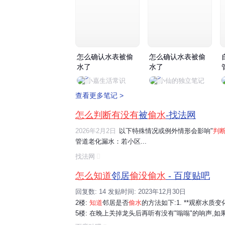
怎么确认水表被偷
怎么确认水表被偷
水了
水了
小嘉生活常识
小仙的独立笔记
查看更多笔记 >
怎么判断有没有
被
偷水
-找法网
2026年2月2日
以下特殊情况或例外情形会影响"
判
管道老化漏水：若小区...
找法网
怎么知道
邻居
偷没偷水
- 百度贴吧
回复数: 14 发贴时间: 2023年12月30日
2楼:
知道
邻居是否
偷水
的方法如下:1. **观察水质变化
5楼: 在晚上关掉龙头后再听有没有"嗡嗡"的响声,如果担