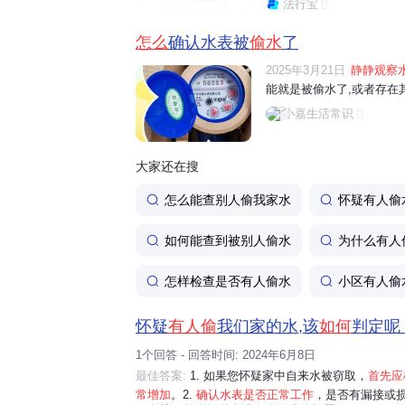
法行宝
能存在偷水电行为。 观察
龙头未关紧、电
怎么
确认水表被
偷水
了
2025年3月21日
静静观察
能就是被偷水了,或者存在其
小嘉生活常识
大家还在搜
怎么能查别人偷我家水
怀疑有人偷
如何能查到被别人偷水
为什么有人
发现问题找谁
怎样检查是否有人偷水
小区有人偷
确认不是漏水且怀疑偷水，
拍照留证
，直
怀疑
有人偷
我们家的水,该
如何
判定呢 
需要我帮你整理物业和供水公司投诉的注
1个回答 - 回答时间: 2024年6月8日
题。
最佳答案:
1. 如果您怀疑家中自来水被窃取，
首先应
常增加
。2.
确认水表是否正常工作
，是否有漏接或损