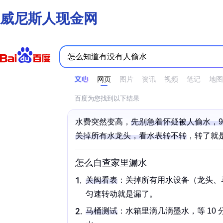
威尼斯人现金网
时间不限
所有网页和文件
站点内检索
网页
图片
资讯
视频
笔记
地图
百度为您找到以下结果
水费突然变高，
先别急着怀疑被人偷水，9
关掉所有水龙头，看
水表
转不转
，转了就是
怎么自查家里漏水
关阀看表
：关掉所有用水设备（龙头、
匀速转动就是漏了。
马桶
测试
：水箱里滴几滴墨水，等 10