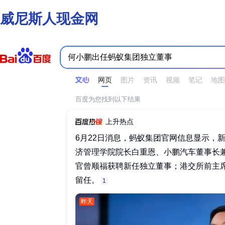
威尼斯人现金网
时间不限
所有网页和文件
站点内检索
网页
图片
资讯
视频
笔记
地图
百度为您找到以下结果
上升热点
6月22日消息，蚂蚁集团官网信息显示，
济管理学院院长白重恩、小鹏汽车董事长兼
官曾顺福获聘新任独立董事；港交所前主席
留任。‌‌
1
昨天