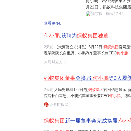
何小鹏，出任蚂蚁集团独
经济增长...
月22日，蚂蚁科技集团
示，新一届董事会已完成
新京报
昨天12:47
官何小鹏获聘独立董事。
查看更多
渊源。公开资料显示，何
游戏董事长...
何小鹏
,获聘为
蚂蚁集团独董
2天前
【大河财立方消息】6月22日,
蚂蚁集团
官网显
理学院院长白重恩、小鹏汽车董事长兼CEO
何小鹏
董事
;港交所前主席史美伦、全球知名AI学者张宏江
大河财立方
人阵型,独立董事占比超过50%,治理结构持续优化。
蚂蚁集团董事
会换届:
何小鹏
等3人履
2天前
人民财讯6月22日电,
蚂蚁集团
官网信息显示,
院院长白重恩、小鹏汽车董事长兼CEO
何小鹏
、德
港交所前主席史美伦、全球知名AI学者张宏江继续留
证券时报网
型,独立董事占比超过50%,治理结构持续优化。
蚂蚁集团
新一届董事会完成换届:
何小