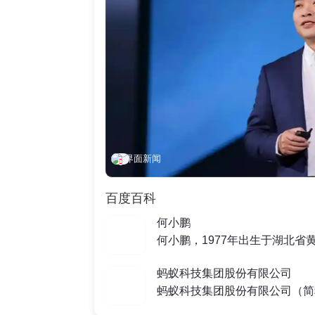
界面新闻
百度百科
何小鹏
蚂蚁科技集团股份有限公司